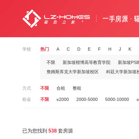
学校
热门
A
C
D
E
F
H
J
K
不限
新加坡楷博高等教育学院
新加坡PS
詹姆斯库克大学新加坡校区
科廷大学新加坡
方式
不限
合租
整租
租金
不限
≤2000
2000-5000
5000-10000
≥
已为您找到
538
套房源