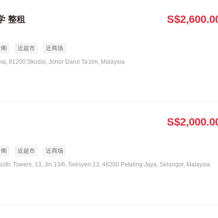
S$2,600.0
学 整租
食阁
近超市
近商场
ma, 81200 Skudai, Johor Darul Ta'zim, Malaysia
S$2,000.0
食阁
近超市
近商场
acific Towers, 13, Jln 13/6, Seksyen 13, 46200 Petaling Jaya, Selangor, Malaysia