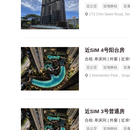
近公交
近地铁站
近
173 Chin Swee Road, Si
近SIM 4号阳台房
合租·单床间
外窗
近肯特
近公交
近地铁站
近
1 Normanton Park，Sing
近SIM 3号普通房
合租·单床间
外窗
近肯特
近公交
近地铁站
近