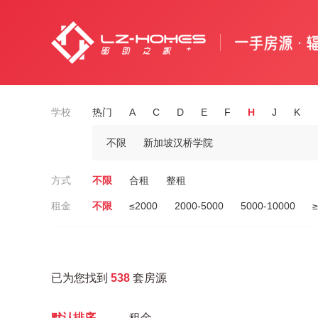
学校
热门
A
C
D
E
F
H
J
K
不限
新加坡汉桥学院
方式
不限
合租
整租
租金
不限
≤2000
2000-5000
5000-10000
≥
已为您找到
538
套房源
默认排序
租金