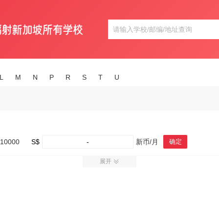
L
M
N
P
R
S
T
U
10000
S$
-
新币/月
确定
展开