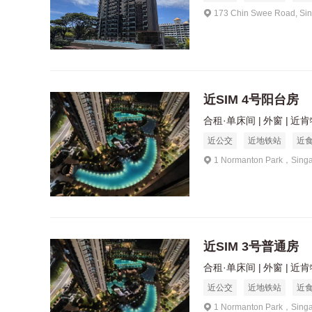
173 Chin Swee Road, Si
近SIM 4号阳台房
合租·单床间
外窗
近肯特
近公交
近地铁站
近
1 Normanton Park，Sing
近SIM 3号普通房
合租·单床间
外窗
近肯特
近公交
近地铁站
近
1 Normanton Park，Sing