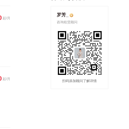
罗芳_
0
起/月
咨询租赁顾问
0
起/月
扫码添加顾问了解详情