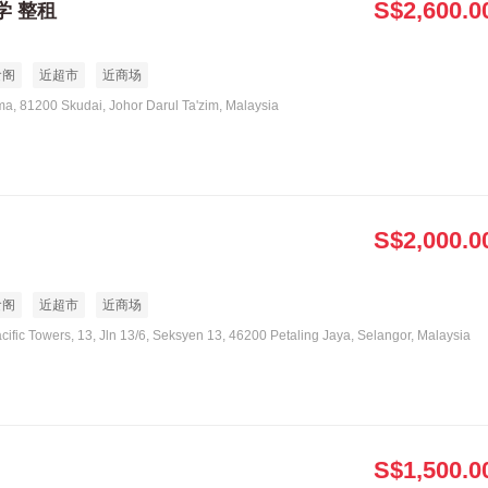
S$2,600.0
学 整租
食阁
近超市
近商场
ma, 81200 Skudai, Johor Darul Ta'zim, Malaysia
S$2,000.0
食阁
近超市
近商场
acific Towers, 13, Jln 13/6, Seksyen 13, 46200 Petaling Jaya, Selangor, Malaysia
S$1,500.0