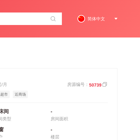
简体中文
起/月
房源编号：
50739
近超市
近商场
床间
-
间类型
房间面积
窗
-
户
楼层