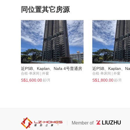
同位置其它房源
近PSB、Kaplan、Nafa 4号普通房
近PSB、Kaplan、N
合租·单床间
外窗
合租·单床间
外窗
S$1,600.00
S$1,800.00
起/月
起/月
Member of