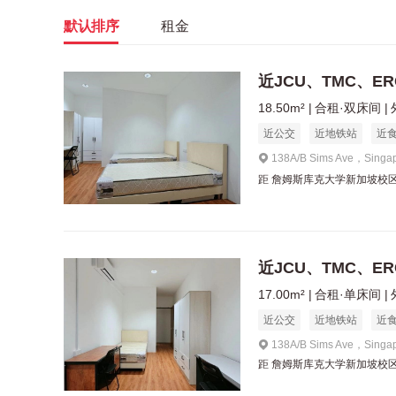
默认排序
租金
近JCU、TMC、E
18.50m²
合租·双床间
近公交
近地铁站
近
138A/B Sims Ave，Singa
距
詹姆斯库克大学新加坡校
近JCU、TMC、E
17.00m²
合租·单床间
近公交
近地铁站
近
138A/B Sims Ave，Singa
距
詹姆斯库克大学新加坡校