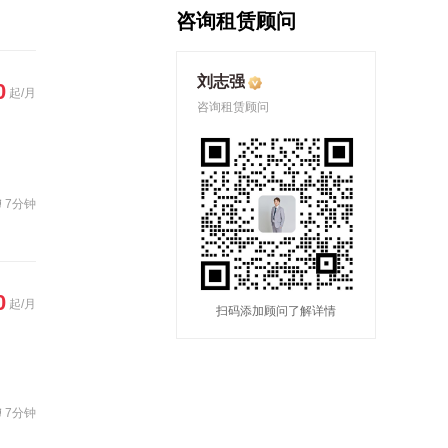
咨询租赁顾问
刘志强
0
起/月
咨询租赁顾问
7分钟
0
起/月
扫码添加顾问了解详情
7分钟