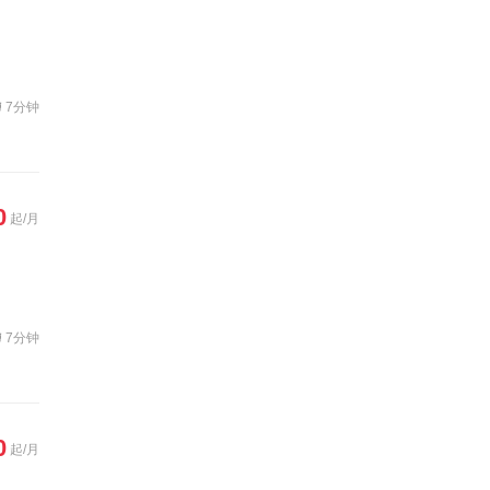
7分钟
0
起/月
7分钟
0
起/月