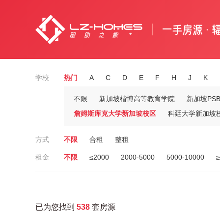
学校
热门
A
C
D
E
F
H
J
K
不限
新加坡楷博高等教育学院
新加坡PS
詹姆斯库克大学新加坡校区
科廷大学新加坡
方式
不限
合租
整租
租金
不限
≤2000
2000-5000
5000-10000
≥
已为您找到
538
套房源