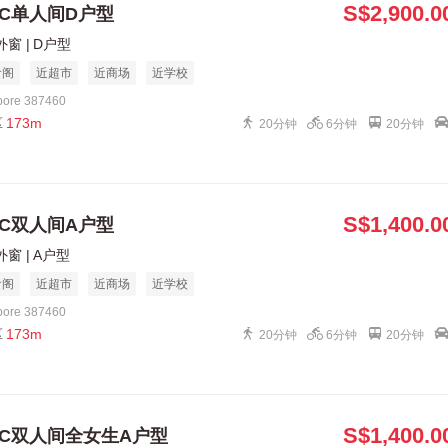
S$2,900.0
RC单人间D户型
外窗
D户型
食阁
近超市
近商场
近学校
pore 387460
173m
区
20分钟
6分钟
20分钟
S$1,400.0
RC双人间A户型
外窗
A户型
食阁
近超市
近商场
近学校
pore 387460
173m
区
20分钟
6分钟
20分钟
S$1,400.0
RC双人间全女生A户型