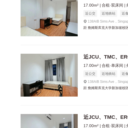
17.00m²
合租·双床间
近公交
近地铁站
近
138A/B Sims Ave，Singa
距
詹姆斯库克大学新加坡校
近JCU、TMC、E
17.00m²
合租·单床间
近公交
近地铁站
近
138A/B Sims Ave，Singa
距
詹姆斯库克大学新加坡校
近JCU、TMC、E
17.00m²
合租·双床间