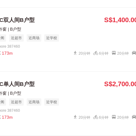
S$1,400.0
RC双人间B户型
外窗
B户型
食阁
近超市
近商场
近学校
pore 387460
173m
区
20分钟
6分钟
20分钟
S$2,700.0
RC单人间B户型
外窗
B户型
食阁
近超市
近商场
近学校
pore 387460
173m
区
20分钟
6分钟
20分钟