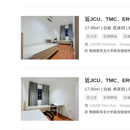
近JCU、TMC、E
17.00m²
合租·双床间
近公交
近地铁站
近
138A/B Sims Ave，Singa
距
詹姆斯库克大学新加坡校
近JCU、TMC、E
17.00m²
合租·单床间
近公交
近地铁站
近
138A/B Sims Ave，Singa
距
詹姆斯库克大学新加坡校