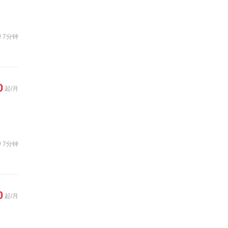
7分钟
0
起/月
7分钟
0
起/月