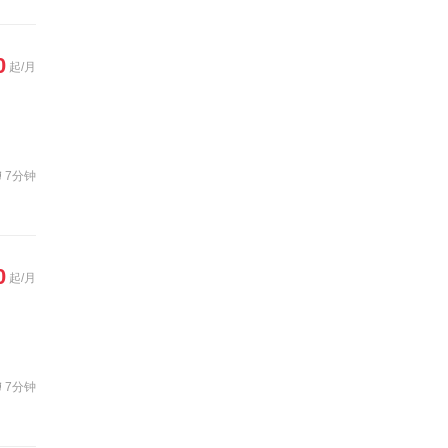
0
起/月
7分钟
0
起/月
7分钟