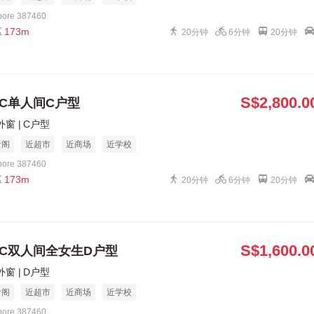
pore 387460
173m
区
20分钟
6分钟
20分钟
S$2,800.0
RC单人间C户型
外窗
C户型
食阁
近超市
近商场
近学校
pore 387460
173m
区
20分钟
6分钟
20分钟
S$1,600.0
RC双人间全女生D户型
外窗
D户型
食阁
近超市
近商场
近学校
pore 387460