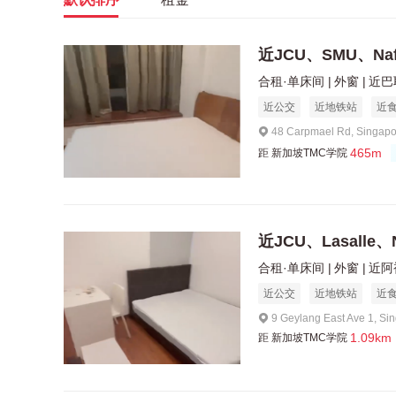
近JCU、SMU、Na
合租·单床间
外窗
近巴
近公交
近地铁站
近
48 Carpmael Rd, Singap
465m
距
新加坡TMC学院
近JCU、Lasalle
合租·单床间
外窗
近阿
近公交
近地铁站
近
9 Geylang East Ave 1, S
1.09km
距
新加坡TMC学院