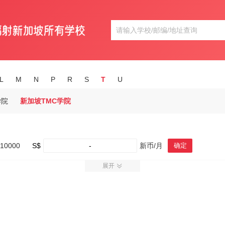
L
M
N
P
R
S
T
U
学院
新加坡TMC学院
10000
S$
-
新币/月
确定
展开