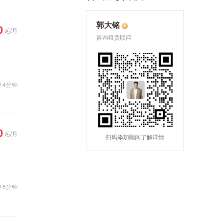
郭大铭
0
起/月
咨询租赁顾问
4分钟
0
起/月
扫码添加顾问了解详情
6分钟