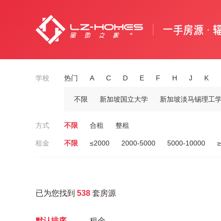
学校
热门
A
C
D
E
F
H
J
K
不限
新加坡国立大学
新加坡淡马锡理工
方式
不限
合租
整租
租金
不限
≤2000
2000-5000
5000-10000
≥
已为您找到
538
套房源
默认排序
租金