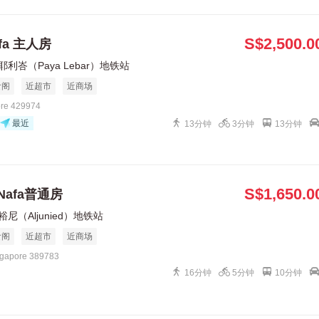
S$2,500.0
fa 主人房
耶利峇（Paya Lebar）地铁站
食阁
近超市
近商场
ore 429974
最近
13分钟
3分钟
13分钟
S$1,650.0
、Nafa普通房
裕尼（Aljunied）地铁站
食阁
近超市
近商场
ingapore 389783
16分钟
5分钟
10分钟