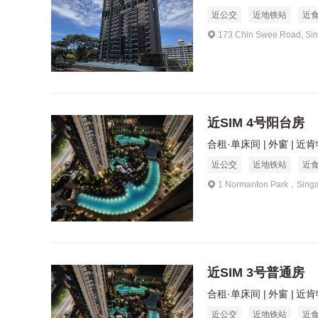
近公交
近地铁站
近
173 Chin Swee Road, Si
近SIM 4号阳台房
合租·单床间
外窗
近肯特
近公交
近地铁站
近
1 Normanton Park，Sing
近SIM 3号普通房
合租·单床间
外窗
近肯特
近公交
近地铁站
近