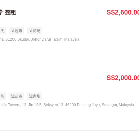
S$2,600.0
学 整租
食阁
近超市
近商场
ma, 81200 Skudai, Johor Darul Ta'zim, Malaysia
S$2,000.0
食阁
近超市
近商场
acific Towers, 13, Jln 13/6, Seksyen 13, 46200 Petaling Jaya, Selangor, Malaysia