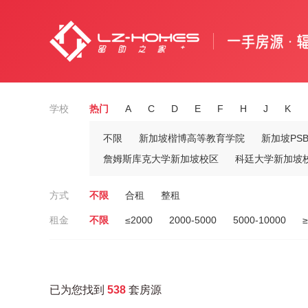
学校
热门
A
C
D
E
F
H
J
K
不限
新加坡楷博高等教育学院
新加坡PS
詹姆斯库克大学新加坡校区
科廷大学新加坡
方式
不限
合租
整租
租金
不限
≤2000
2000-5000
5000-10000
≥
已为您找到
538
套房源