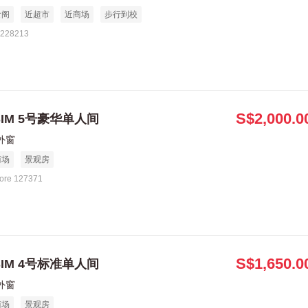
食阁
近超市
近商场
步行到校
 228213
S$2,000.0
、SIM 5号豪华单人间
外窗
商场
景观房
ore 127371
S$1,650.0
、SIM 4号标准单人间
外窗
商场
景观房