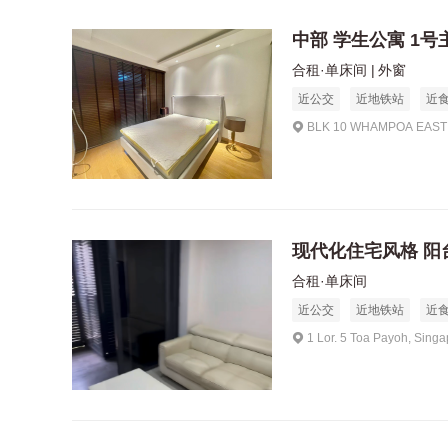
中部 学生公寓 1号
合租·单床间
外窗
近公交
近地铁站
近
BLK 10 WHAMPOA EAST 
现代化住宅风格 阳
合租·单床间
近公交
近地铁站
近
1 Lor. 5 Toa Payoh, Sing