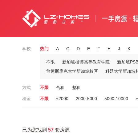
学校
热门
A
C
D
E
F
H
J
K
不限
新加坡楷博高等教育学院
新加坡PS
詹姆斯库克大学新加坡校区
科廷大学新加坡
方式
不限
合租
整租
租金
不限
≤2000
2000-5000
5000-10000
≥
已为您找到
57
套房源