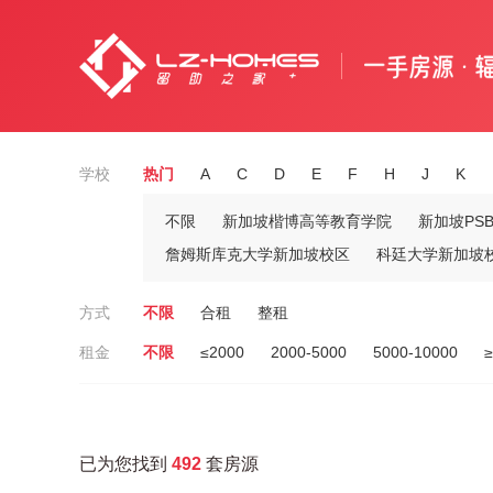
学校
热门
A
C
D
E
F
H
J
K
不限
新加坡楷博高等教育学院
新加坡PS
詹姆斯库克大学新加坡校区
科廷大学新加坡
方式
不限
合租
整租
租金
不限
≤2000
2000-5000
5000-10000
≥
已为您找到
492
套房源