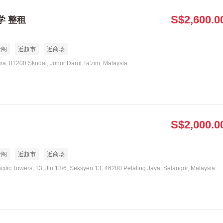
S$2,600.0
学 整租
食阁
近超市
近商场
ma, 81200 Skudai, Johor Darul Ta'zim, Malaysia
S$2,000.0
食阁
近超市
近商场
acific Towers, 13, Jln 13/6, Seksyen 13, 46200 Petaling Jaya, Selangor, Malaysia