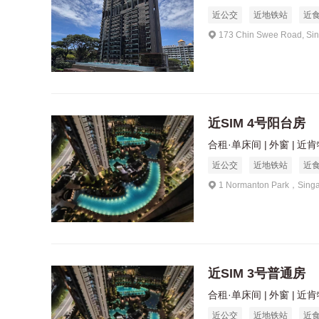
近公交
近地铁站
近
173 Chin Swee Road, Si
近SIM 4号阳台房
合租·单床间
外窗
近肯特
近公交
近地铁站
近
1 Normanton Park，Sing
近SIM 3号普通房
合租·单床间
外窗
近肯特
近公交
近地铁站
近