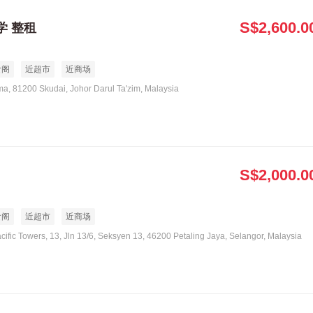
S$2,600.0
学 整租
食阁
近超市
近商场
ma, 81200 Skudai, Johor Darul Ta'zim, Malaysia
S$2,000.0
食阁
近超市
近商场
acific Towers, 13, Jln 13/6, Seksyen 13, 46200 Petaling Jaya, Selangor, Malaysia